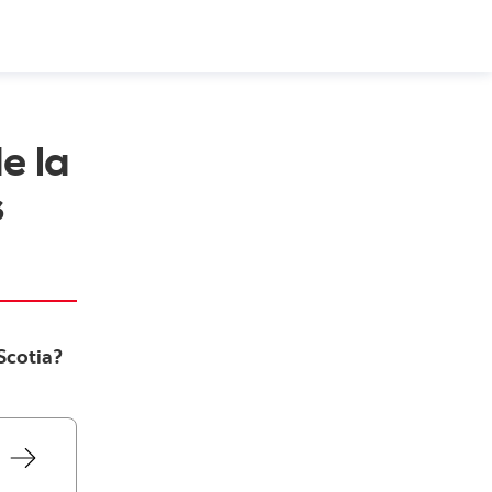
e la
s
Scotia?