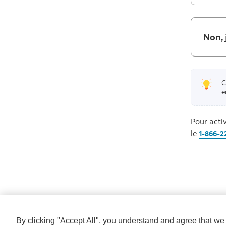
Non, 
C
e
Pour acti
le
1-866-2
By clicking "Accept All", you understand and agree that w