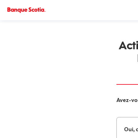
Activation d'une carte de crédit | Banque Scotia
Act
Avez-vou
Oui, 